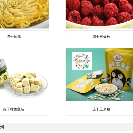
冻干菊花
冻干树莓粒
冻干榴莲瓶装
冻干玉米粒
列