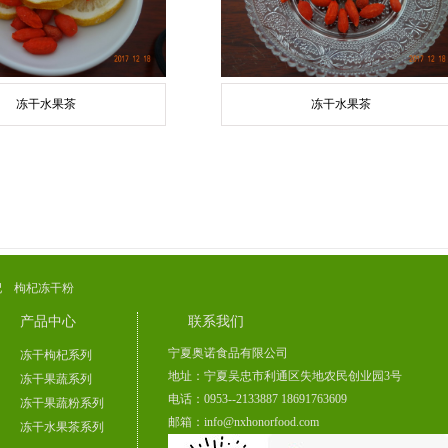
冻干水果茶
冻干水果茶
杞
枸杞冻干粉
产品中心
联系我们
宁夏奥诺食品有限公司
冻干枸杞系列
地址：宁夏吴忠市利通区失地农民创业园3号
冻干果蔬系列
电话：0953--2133887 18691763609
冻干果蔬粉系列
邮箱：info@nxhonorfood.com
冻干水果茶系列