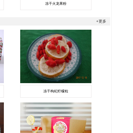
冻干火龙果粉
+更多
冻干枸杞柠檬粒