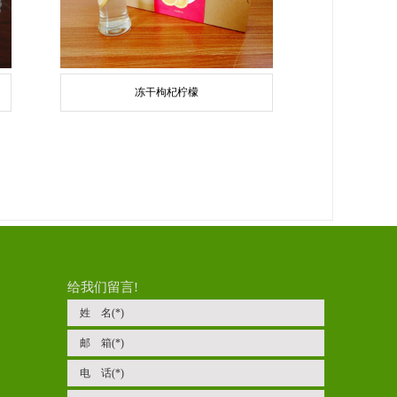
冻干枸杞柠檬
给我们留言!
姓 名(*)
邮 箱(*)
电 话(*)