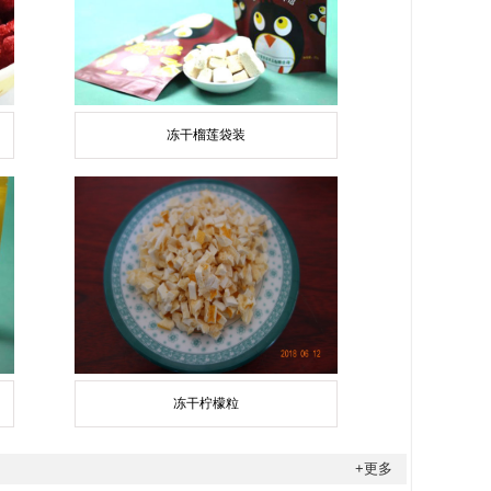
冻干榴莲袋装
冻干柠檬粒
+更多