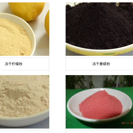
冻干柠檬粉
冻干桑椹粉