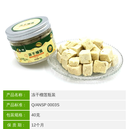
产品名称：
冻干榴莲瓶装
产品标准：
Q/ANSP 0003S
包装规格：
40克
保 质 期：
12个月