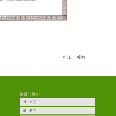
打印
|
关闭
给我们留言!
姓 名(*)
邮 箱(*)